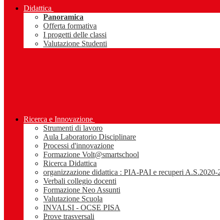
Didattica
Panoramica
Offerta formativa
I progetti delle classi
Valutazione Studenti
Ricerca e Innovazione
Strumenti di lavoro
Aula Laboratorio Disciplinare
Processi d'innovazione
Formazione Volt@smartschool
Ricerca Didattica
organizzazione didattica : PIA-PAI e recuperi A.S.2020
Verbali collegio docenti
Formazione Neo Assunti
Valutazione Scuola
INVALSI - OCSE PISA
Prove trasversali