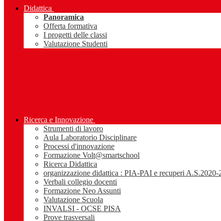
Didattica
Panoramica
Offerta formativa
I progetti delle classi
Valutazione Studenti
Ricerca e Innovazione
Strumenti di lavoro
Aula Laboratorio Disciplinare
Processi d'innovazione
Formazione Volt@smartschool
Ricerca Didattica
organizzazione didattica : PIA-PAI e recuperi A.S.2020
Verbali collegio docenti
Formazione Neo Assunti
Valutazione Scuola
INVALSI - OCSE PISA
Prove trasversali