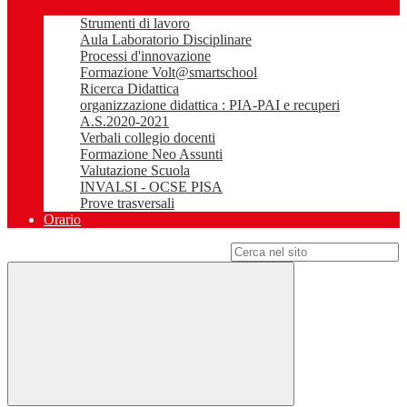
Strumenti di lavoro
Aula Laboratorio Disciplinare
Processi d'innovazione
Formazione Volt@smartschool
Ricerca Didattica
organizzazione didattica : PIA-PAI e recuperi
A.S.2020-2021
Verbali collegio docenti
Formazione Neo Assunti
Valutazione Scuola
INVALSI - OCSE PISA
Prove trasversali
Orario
Campo di ricerca per le pagine del sito