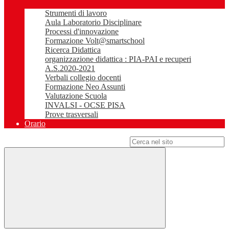
Strumenti di lavoro
Aula Laboratorio Disciplinare
Processi d'innovazione
Formazione Volt@smartschool
Ricerca Didattica
organizzazione didattica : PIA-PAI e recuperi
A.S.2020-2021
Verbali collegio docenti
Formazione Neo Assunti
Valutazione Scuola
INVALSI - OCSE PISA
Prove trasversali
Orario
Campo di ricerca per le pagine del sito