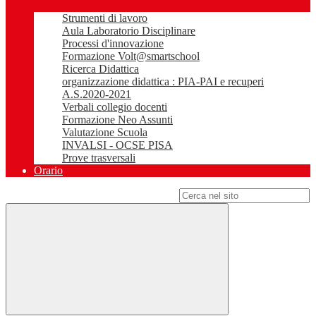
Strumenti di lavoro
Aula Laboratorio Disciplinare
Processi d'innovazione
Formazione Volt@smartschool
Ricerca Didattica
organizzazione didattica : PIA-PAI e recuperi
A.S.2020-2021
Verbali collegio docenti
Formazione Neo Assunti
Valutazione Scuola
INVALSI - OCSE PISA
Prove trasversali
Orario
Campo di ricerca per le pagine del sito