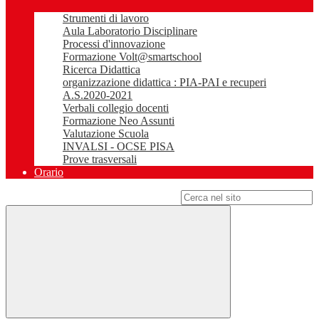
Strumenti di lavoro
Aula Laboratorio Disciplinare
Processi d'innovazione
Formazione Volt@smartschool
Ricerca Didattica
organizzazione didattica : PIA-PAI e recuperi
A.S.2020-2021
Verbali collegio docenti
Formazione Neo Assunti
Valutazione Scuola
INVALSI - OCSE PISA
Prove trasversali
Orario
Campo di ricerca per le pagine del sito