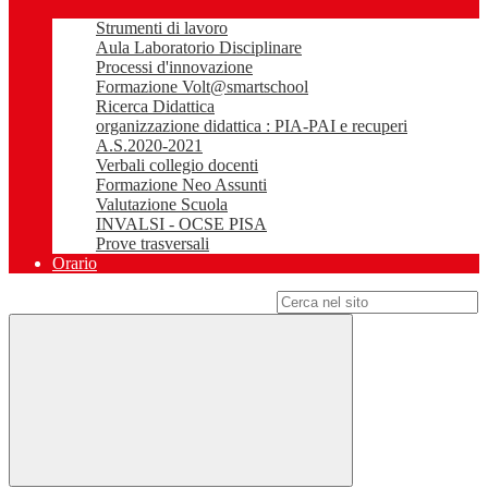
Strumenti di lavoro
Aula Laboratorio Disciplinare
Processi d'innovazione
Formazione Volt@smartschool
Ricerca Didattica
organizzazione didattica : PIA-PAI e recuperi
A.S.2020-2021
Verbali collegio docenti
Formazione Neo Assunti
Valutazione Scuola
INVALSI - OCSE PISA
Prove trasversali
Orario
Campo di ricerca per le pagine del sito