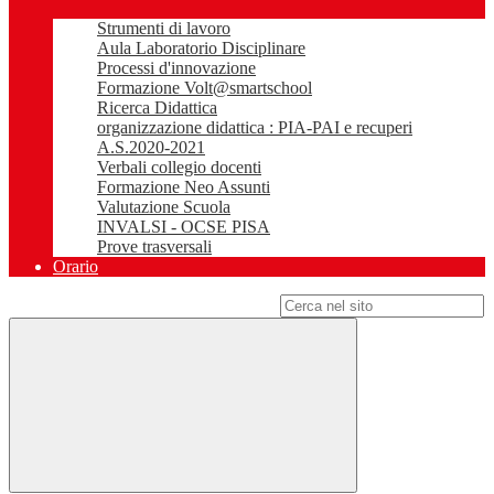
Strumenti di lavoro
Aula Laboratorio Disciplinare
Processi d'innovazione
Formazione Volt@smartschool
Ricerca Didattica
organizzazione didattica : PIA-PAI e recuperi
A.S.2020-2021
Verbali collegio docenti
Formazione Neo Assunti
Valutazione Scuola
INVALSI - OCSE PISA
Prove trasversali
Orario
Campo di ricerca per le pagine del sito