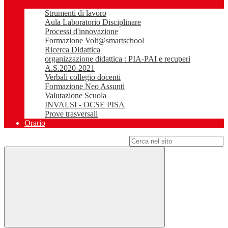
Strumenti di lavoro
Aula Laboratorio Disciplinare
Processi d'innovazione
Formazione Volt@smartschool
Ricerca Didattica
organizzazione didattica : PIA-PAI e recuperi
A.S.2020-2021
Verbali collegio docenti
Formazione Neo Assunti
Valutazione Scuola
INVALSI - OCSE PISA
Prove trasversali
Orario
Campo di ricerca per le pagine del sito