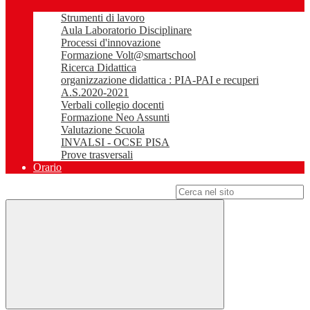
Strumenti di lavoro
Aula Laboratorio Disciplinare
Processi d'innovazione
Formazione Volt@smartschool
Ricerca Didattica
organizzazione didattica : PIA-PAI e recuperi
A.S.2020-2021
Verbali collegio docenti
Formazione Neo Assunti
Valutazione Scuola
INVALSI - OCSE PISA
Prove trasversali
Orario
Campo di ricerca per le pagine del sito