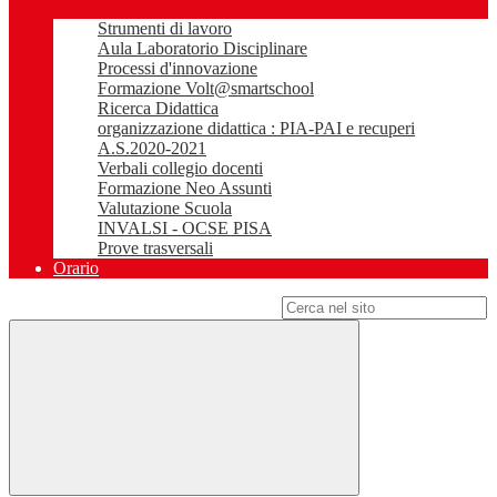
Strumenti di lavoro
Aula Laboratorio Disciplinare
Processi d'innovazione
Formazione Volt@smartschool
Ricerca Didattica
organizzazione didattica : PIA-PAI e recuperi
A.S.2020-2021
Verbali collegio docenti
Formazione Neo Assunti
Valutazione Scuola
INVALSI - OCSE PISA
Prove trasversali
Orario
Campo di ricerca per le pagine del sito