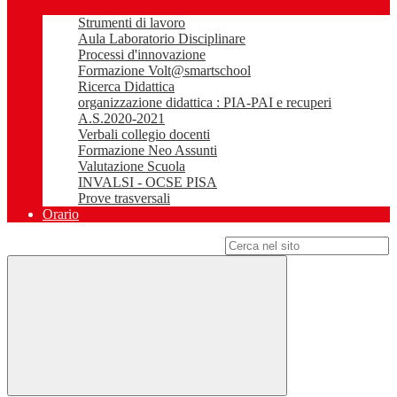
Strumenti di lavoro
Aula Laboratorio Disciplinare
Processi d'innovazione
Formazione Volt@smartschool
Ricerca Didattica
organizzazione didattica : PIA-PAI e recuperi
A.S.2020-2021
Verbali collegio docenti
Formazione Neo Assunti
Valutazione Scuola
INVALSI - OCSE PISA
Prove trasversali
Orario
Campo di ricerca per le pagine del sito