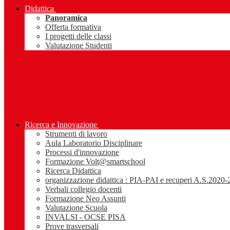
Didattica
Panoramica
Offerta formativa
I progetti delle classi
Valutazione Studenti
Ricerca e Innovazione
Strumenti di lavoro
Aula Laboratorio Disciplinare
Processi d'innovazione
Formazione Volt@smartschool
Ricerca Didattica
organizzazione didattica : PIA-PAI e recuperi A.S.2020
Verbali collegio docenti
Formazione Neo Assunti
Valutazione Scuola
INVALSI - OCSE PISA
Prove trasversali