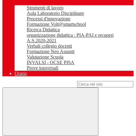
Strumenti di lavoro
Aula Laboratorio Disciplinare
Processi d'innovazione
Formazione Volt@smartschool
Ricerca Didattica
organizzazione didattica : PIA-PAI e recuperi
A.S.2020-2021
Verbali collegio docenti
Formazione Neo Assunti
Valutazione Scuola
INVALSI - OCSE PISA
Prove trasversali
Orario
Campo di ricerca per le pagine del sito