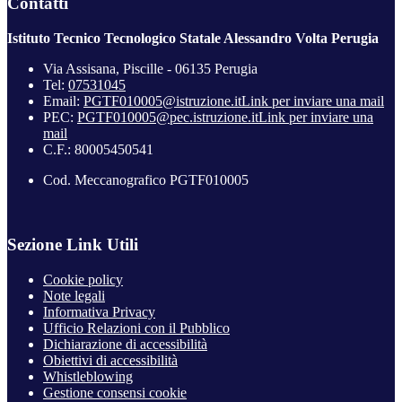
Contatti
Istituto Tecnico Tecnologico Statale Alessandro Volta Perugia
Via Assisana, Piscille - 06135 Perugia
Tel:
07531045
Email:
PGTF010005@istruzione.it
Link per inviare una mail
PEC:
PGTF010005@pec.istruzione.it
Link per inviare una
mail
C.F.: 80005450541
Cod. Meccanografico PGTF010005
Sezione Link Utili
Cookie policy
Note legali
Informativa Privacy
Ufficio Relazioni con il Pubblico
Dichiarazione di accessibilità
Obiettivi di accessibilità
Whistleblowing
Gestione consensi cookie