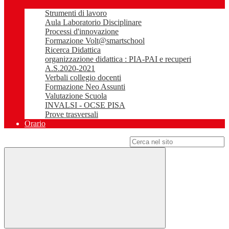
Strumenti di lavoro
Aula Laboratorio Disciplinare
Processi d'innovazione
Formazione Volt@smartschool
Ricerca Didattica
organizzazione didattica : PIA-PAI e recuperi
A.S.2020-2021
Verbali collegio docenti
Formazione Neo Assunti
Valutazione Scuola
INVALSI - OCSE PISA
Prove trasversali
Orario
Campo di ricerca per le pagine del sito