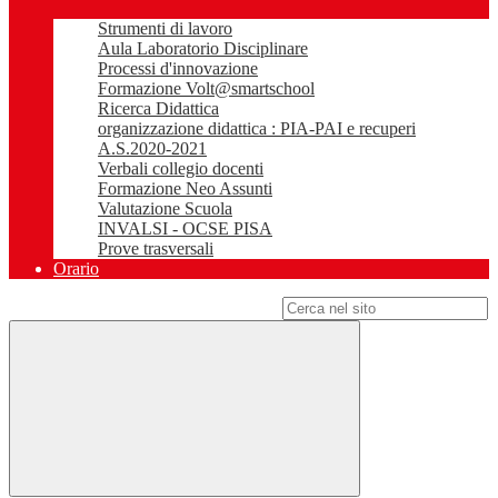
Strumenti di lavoro
Aula Laboratorio Disciplinare
Processi d'innovazione
Formazione Volt@smartschool
Ricerca Didattica
organizzazione didattica : PIA-PAI e recuperi
A.S.2020-2021
Verbali collegio docenti
Formazione Neo Assunti
Valutazione Scuola
INVALSI - OCSE PISA
Prove trasversali
Orario
Campo di ricerca per le pagine del sito