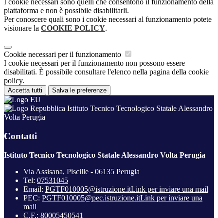
I cookie necessari sono quelli che consentono il funzionamento della
piattaforma e non è possibile disabilitarli.
Per conoscere quali sono i cookie necessari al funzionamento potete
visionare la
COOKIE POLICY
.
Cookie necessari per il funzionamento
I cookie necessari per il funzionamento non possono essere
disabilitati. È possibile consultare l'elenco nella pagina della cookie
policy.
Accetta tutti
Salva le preferenze
Istituto Tecnico Tecnologico Statale Alessandro
Volta Perugia
Contatti
Istituto Tecnico Tecnologico Statale Alessandro Volta Perugia
Via Assisana, Piscille - 06135 Perugia
Tel:
07531045
Email:
PGTF010005@istruzione.it
Link per inviare una mail
PEC:
PGTF010005@pec.istruzione.it
Link per inviare una
mail
C.F.: 80005450541