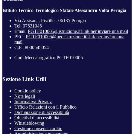
Istituto Tecnico Tecnologico Statale Alessandro Volta Perugia
Via Assisana, Piscille - 06135 Perugia
Tel:
07531045
Email:
PGTF010005@istruzione.it
Link per inviare una mail
PEC:
PGTF010005@pec.istruzione.it
Link per inviare una
mail
C.F.: 80005450541
Cod. Meccanografico PGTF010005
Sezione Link Utili
Cookie policy
Note legali
Informativa Privacy
Ufficio Relazioni con il Pubblico
Dichiarazione di accessibilità
Obiettivi di accessibilità
Whistleblowing
Gestione consensi cookie
Amministrazione trasparente