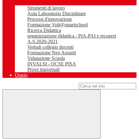
Strumenti di lavoro
Aula Laboratorio Disciplinare
Processi d'innovazione
Formazione Volt@smartschool
Ricerca Didattica
organizzazione didattica : PIA-PAI e recuperi
A.S.2020-2021
Verbali collegio docenti
Formazione Neo Assunti
Valutazione Scuola
INVALSI - OCSE PISA
Prove trasversali
Orario
Campo di ricerca per le pagine del sito