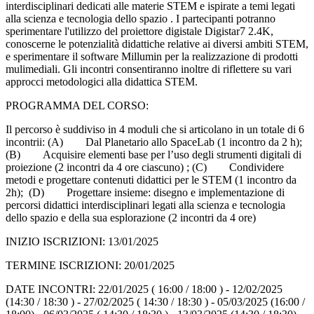
interdisciplinari dedicati alle materie STEM e ispirate a temi legati
alla scienza e tecnologia dello spazio . I partecipanti potranno
sperimentare l'utilizzo del proiettore digistale Digistar7 2.4K,
conoscerne le potenzialità didattiche relative ai diversi ambiti STEM,
e sperimentare il software Millumin per la realizzazione di prodotti
mulimediali. Gli incontri consentiranno inoltre di riflettere su vari
approcci metodologici alla didattica STEM.
PROGRAMMA DEL CORSO:
Il percorso è suddiviso in 4 moduli che si articolano in un totale di 6
incontrii: (A) Dal Planetario allo SpaceLab (1 incontro da 2 h);
(B) Acquisire elementi base per l’uso degli strumenti digitali di
proiezione (2 incontri da 4 ore ciascuno) ; (C) Condividere
metodi e progettare contenuti didattici per le STEM (1 incontro da
2h); (D) Progettare insieme: disegno e implementazione di
percorsi didattici interdisciplinari legati alla scienza e tecnologia
dello spazio e della sua esplorazione (2 incontri da 4 ore)
INIZIO ISCRIZIONI: 13/01/2025
TERMINE ISCRIZIONI: 20/01/2025
DATE INCONTRI: 22/01/2025 ( 16:00 / 18:00 ) - 12/02/2025
(14:30 / 18:30 ) - 27/02/2025 ( 14:30 / 18:30 ) - 05/03/2025 (16:00 /