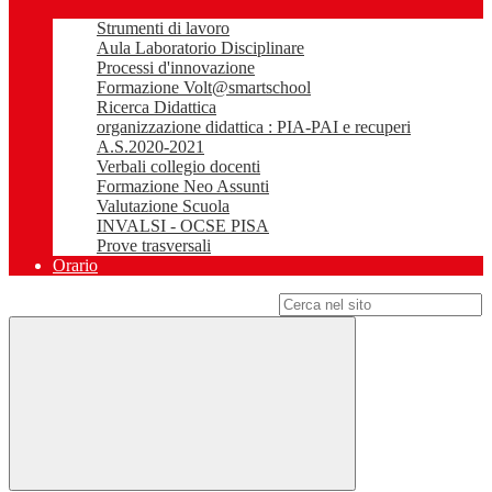
Strumenti di lavoro
Aula Laboratorio Disciplinare
Processi d'innovazione
Formazione Volt@smartschool
Ricerca Didattica
organizzazione didattica : PIA-PAI e recuperi
A.S.2020-2021
Verbali collegio docenti
Formazione Neo Assunti
Valutazione Scuola
INVALSI - OCSE PISA
Prove trasversali
Orario
Campo di ricerca per le pagine del sito