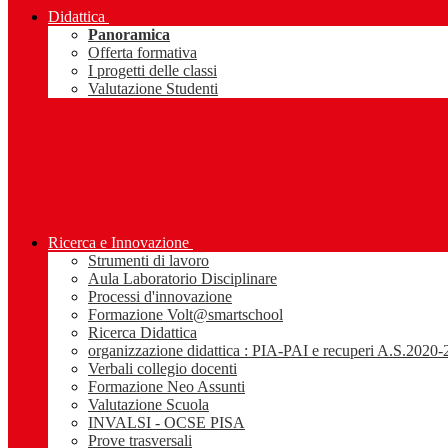
Didattica
Panoramica
Offerta formativa
I progetti delle classi
Valutazione Studenti
Ricerca e Innovazione
Strumenti di lavoro
Aula Laboratorio Disciplinare
Processi d'innovazione
Formazione Volt@smartschool
Ricerca Didattica
organizzazione didattica : PIA-PAI e recuperi A.S.2020
Verbali collegio docenti
Formazione Neo Assunti
Valutazione Scuola
INVALSI - OCSE PISA
Prove trasversali