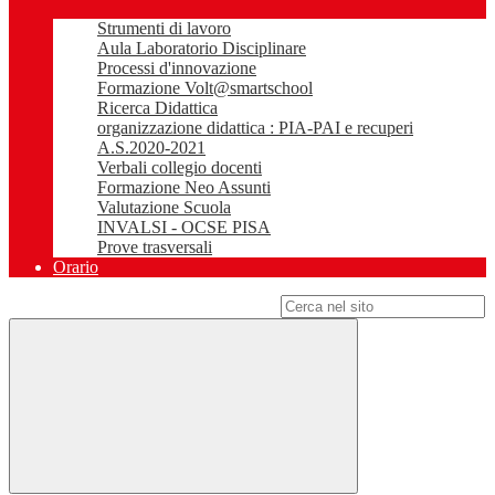
Strumenti di lavoro
Aula Laboratorio Disciplinare
Processi d'innovazione
Formazione Volt@smartschool
Ricerca Didattica
organizzazione didattica : PIA-PAI e recuperi
A.S.2020-2021
Verbali collegio docenti
Formazione Neo Assunti
Valutazione Scuola
INVALSI - OCSE PISA
Prove trasversali
Orario
Campo di ricerca per le pagine del sito