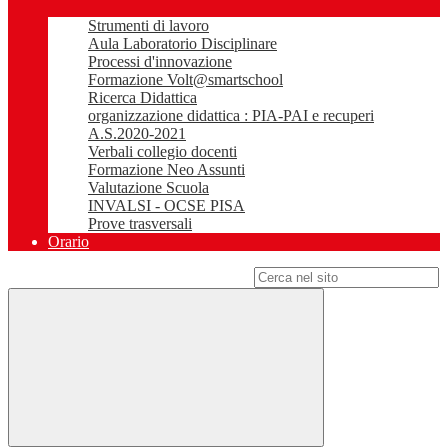
Strumenti di lavoro
Aula Laboratorio Disciplinare
Processi d'innovazione
Formazione Volt@smartschool
Ricerca Didattica
organizzazione didattica : PIA-PAI e recuperi
A.S.2020-2021
Verbali collegio docenti
Formazione Neo Assunti
Valutazione Scuola
INVALSI - OCSE PISA
Prove trasversali
Orario
Campo di ricerca per le pagine del sito