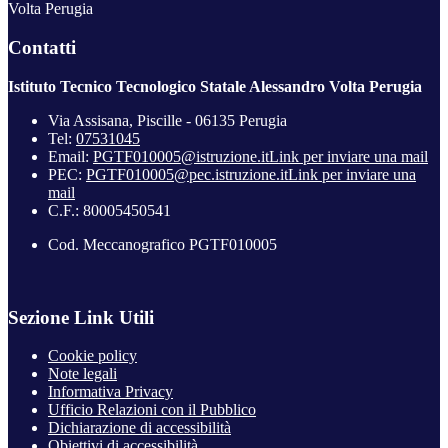
Volta Perugia
Contatti
Istituto Tecnico Tecnologico Statale Alessandro Volta Perugia
Via Assisana, Piscille - 06135 Perugia
Tel:
07531045
Email:
PGTF010005@istruzione.it
Link per inviare una mail
PEC:
PGTF010005@pec.istruzione.it
Link per inviare una
mail
C.F.: 80005450541
Cod. Meccanografico PGTF010005
Sezione Link Utili
Cookie policy
Note legali
Informativa Privacy
Ufficio Relazioni con il Pubblico
Dichiarazione di accessibilità
Obiettivi di accessibilità