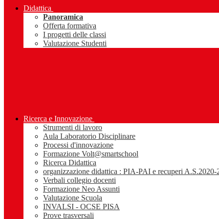
Didattica
Panoramica
Offerta formativa
I progetti delle classi
Valutazione Studenti
Ricerca e Innovazione
Strumenti di lavoro
Aula Laboratorio Disciplinare
Processi d'innovazione
Formazione Volt@smartschool
Ricerca Didattica
organizzazione didattica : PIA-PAI e recuperi A.S.2020
Verbali collegio docenti
Formazione Neo Assunti
Valutazione Scuola
INVALSI - OCSE PISA
Prove trasversali