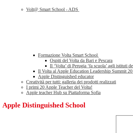
Volt@ Smart School - ADS
Formazione Volta Smart School
Ospiti del Volta da Bari e Pescara
Il ‘Volta’ di Perugia ‘fa scuola’ agli istituti 
Il Volta al Apple Education Leadership Summit 2
Apple Distinguished educator
Creatività per tutti: galleria dei prodotti realizzati
I primi 20 Apple Teacher del Volta!
Apple teacher Hub su Piattaforma Sofia
Apple Distinguished School