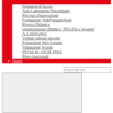
Strumenti di lavoro
Aula Laboratorio Disciplinare
Processi d'innovazione
Formazione Volt@smartschool
Ricerca Didattica
organizzazione didattica : PIA-PAI e recuperi
A.S.2020-2021
Verbali collegio docenti
Formazione Neo Assunti
Valutazione Scuola
INVALSI - OCSE PISA
Prove trasversali
Orario
Campo di ricerca per le pagine del sito