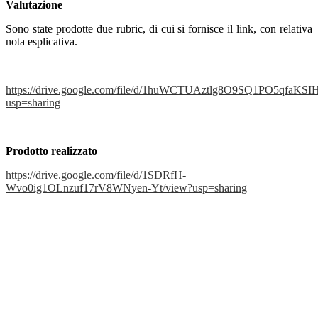
Valutazione
Sono state prodotte due rubric, di cui si fornisce il link, con relativa
nota esplicativa.
https://drive.google.com/file/d/1huWCTUAztlg8O9SQ1PO5qfaKS
usp=sharing
Prodotto realizzato
https://drive.google.com/file/d/1SDRfH-
Wvo0ig1OLnzuf17rV8WNyen-Yt/view?usp=sharing