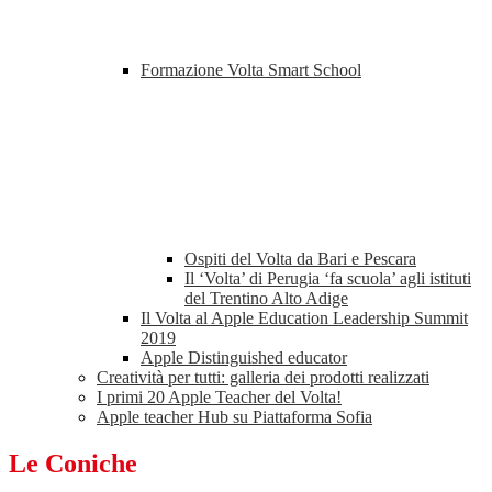
Formazione Volta Smart School
Ospiti del Volta da Bari e Pescara
Il ‘Volta’ di Perugia ‘fa scuola’ agli istituti
del Trentino Alto Adige
Il Volta al Apple Education Leadership Summit
2019
Apple Distinguished educator
Creatività per tutti: galleria dei prodotti realizzati
I primi 20 Apple Teacher del Volta!
Apple teacher Hub su Piattaforma Sofia
Le Coniche