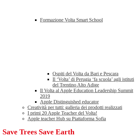
Formazione Volta Smart School
Ospiti del Volta da Bari e Pescara
Il ‘Volta’ di Perugia ‘fa scuola’ agli istituti
del Trentino Alto Adige
Il Volta al Apple Education Leadership Summit
2019
Apple Distinguished educator
Creatività per tutti: galleria dei prodotti realizzati
I primi 20 Apple Teacher del Volta!
Apple teacher Hub su Piattaforma Sofia
Save Trees Save Earth