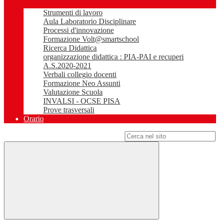
Strumenti di lavoro
Aula Laboratorio Disciplinare
Processi d'innovazione
Formazione Volt@smartschool
Ricerca Didattica
organizzazione didattica : PIA-PAI e recuperi
A.S.2020-2021
Verbali collegio docenti
Formazione Neo Assunti
Valutazione Scuola
INVALSI - OCSE PISA
Prove trasversali
Orario
Campo di ricerca per le pagine del sito