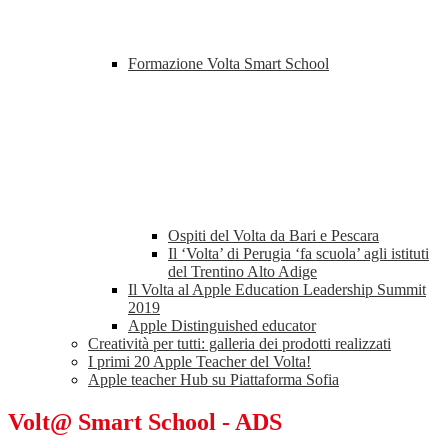
Formazione Volta Smart School
Ospiti del Volta da Bari e Pescara
Il ‘Volta’ di Perugia ‘fa scuola’ agli istituti
del Trentino Alto Adige
Il Volta al Apple Education Leadership Summit
2019
Apple Distinguished educator
Creatività per tutti: galleria dei prodotti realizzati
I primi 20 Apple Teacher del Volta!
Apple teacher Hub su Piattaforma Sofia
Volt@ Smart School - ADS