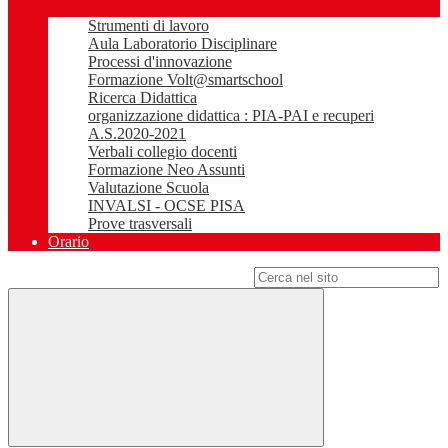
Strumenti di lavoro
Aula Laboratorio Disciplinare
Processi d'innovazione
Formazione Volt@smartschool
Ricerca Didattica
organizzazione didattica : PIA-PAI e recuperi
A.S.2020-2021
Verbali collegio docenti
Formazione Neo Assunti
Valutazione Scuola
INVALSI - OCSE PISA
Prove trasversali
Orario
Campo di ricerca per le pagine del sito