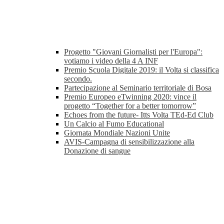
Progetto "Giovani Giornalisti per l'Europa":
votiamo i video della 4 A INF
Premio Scuola Digitale 2019: il Volta si classifica
secondo.
Partecipazione al Seminario territoriale di Bosa
Premio Europeo eTwinning 2020: vince il
progetto “Together for a better tomorrow”
Echoes from the future- Itts Volta TEd-Ed Club
Un Calcio al Fumo Educational
Giornata Mondiale Nazioni Unite
AVIS-Campagna di sensibilizzazione alla
Donazione di sangue