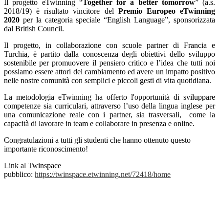
Il progetto eTwinning “
Together for a better tomorrow
” (a.s.
2018/19) è risultato vincitore del
Premio Europeo eTwinning
2020
per la categoria speciale “English Language”, sponsorizzata
dal British Council.
Il progetto, in collaborazione con scuole partner di Francia e
Turchia, è partito dalla conoscenza degli obiettivi dello sviluppo
sostenibile per promuovere il pensiero critico e l’idea che tutti noi
possiamo essere attori del cambiamento ed avere un impatto positivo
nelle nostre comunità con semplici e piccoli gesti di vita quotidiana.
La metodologia eTwinning ha offerto l'opportunità di sviluppare
competenze sia curriculari, attraverso l’uso della lingua inglese per
una comunicazione reale con i partner, sia trasversali, come la
capacità di lavorare in team e collaborare in presenza e online.
Congratulazioni a tutti gli studenti che hanno ottenuto questo
importante riconoscimento!
Link al Twinspace
pubblico:
https://twinspace.etwinning.net/72418/home