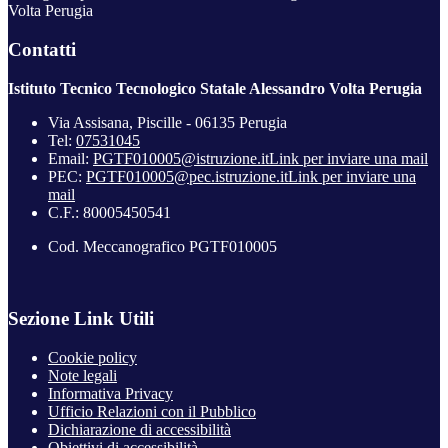
Volta Perugia
Contatti
Istituto Tecnico Tecnologico Statale Alessandro Volta Perugia
Via Assisana, Piscille - 06135 Perugia
Tel:
07531045
Email:
PGTF010005@istruzione.it
Link per inviare una mail
PEC:
PGTF010005@pec.istruzione.it
Link per inviare una
mail
C.F.: 80005450541
Cod. Meccanografico PGTF010005
Sezione Link Utili
Cookie policy
Note legali
Informativa Privacy
Ufficio Relazioni con il Pubblico
Dichiarazione di accessibilità
Obiettivi di accessibilità