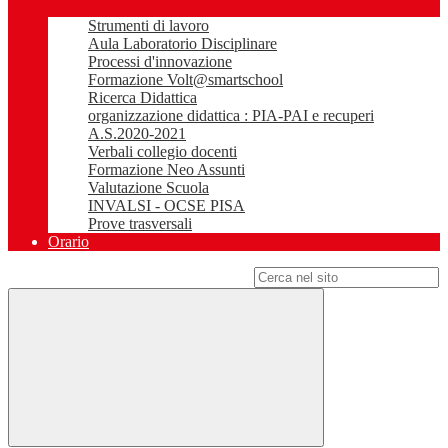
Strumenti di lavoro
Aula Laboratorio Disciplinare
Processi d'innovazione
Formazione Volt@smartschool
Ricerca Didattica
organizzazione didattica : PIA-PAI e recuperi
A.S.2020-2021
Verbali collegio docenti
Formazione Neo Assunti
Valutazione Scuola
INVALSI - OCSE PISA
Prove trasversali
Orario
Campo di ricerca per le pagine del sito