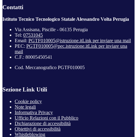
Contatti
Istituto Tecnico Tecnologico Statale Alessandro Volta Perugia
Via Assisana, Piscille - 06135 Perugia
Tel:
07531045
Email:
PGTF010005@istruzione.it
Link per inviare una mail
PEC:
PGTF010005@pec.istruzione.it
Link per inviare una
mail
C.F.: 80005450541
Cod. Meccanografico PGTF010005
Sezione Link Utili
Cookie policy
Note legali
Informativa Privacy
Ufficio Relazioni con il Pubblico
Dichiarazione di accessibilità
Obiettivi di accessibilità
Whistleblowing