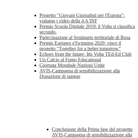
Progetto "Giovani Giornalisti per l'Europa":
votiamo i video della 4 A INF
Premio Scuola Digitale 2019: il Volta si classifica
secondo.
Partecipazione al Seminario territoriale di Bosa
Premio Europeo eTwinning 2020: vince il
progetto “Together for a better tomorrow”
Echoes from the future- Itts Volta TEd-Ed Club
Un Calcio al Fumo Educational
Giornata Mondiale Nazioni Unite
AVIS-Campagna di sensibilizzazione alla
Donazione di sangue
Conclusione della Prima fase del progetto
AVIS-Campagna di sensibilizzazione alla