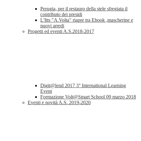
Perugia, per il restauro della stele sfregiata il
contributo dei presidi
L'Itts "A.Volta" riapre tra Ebook ,mascherine e
nuovi arredi
Progetti ed eventi A.S.2018-2017
Digit@lend 2017 3° International Learning
Event
Formazione Volt@Smart School 09 marzo 2018
Eventi e novità A.S. 2019-2020