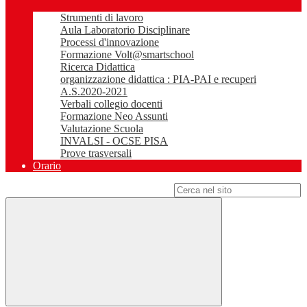
Strumenti di lavoro
Aula Laboratorio Disciplinare
Processi d'innovazione
Formazione Volt@smartschool
Ricerca Didattica
organizzazione didattica : PIA-PAI e recuperi
A.S.2020-2021
Verbali collegio docenti
Formazione Neo Assunti
Valutazione Scuola
INVALSI - OCSE PISA
Prove trasversali
Orario
Campo di ricerca per le pagine del sito