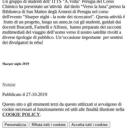
Un gruppo di studenti dell’ ITTS "A.Volta" Perugia del
Corso
Chimico
ha presentato un’attività
dal titolo “Verso la luna”
,presso la
Biblioteca di San Matteo degli Armeni di Perugia nel corso
dell'evento "Sharper night
-
la notte dei ricercatori
". Questa attività è
frutto di un progetto, lungo un anno,in cui gli studenti, guidati dai
docenti Bracardi, Farinelli e Alfonsi, hanno preparato dei racconti
multimediali del viaggio dell’uomo verso il nostro satellite rivolti a
diverse tipologie di pubblico. Un’occasione importante
per sentirsi
dei divulgatori in erba!
Sharper night 2019
Notizie
Pubblicato il 27-10-2019
Questo sito o gli strumenti terzi da questo utilizzati si avvalgono di
cookie necessari al funzionamento ed utili alle finalità illustrate nella
COOKIE POLICY
.
Personalizza
Rifiuta tutti
i cookies
Accetta tutti
i cookies