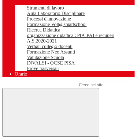
Strumenti di lavoro
Aula Laboratorio Disciplinare
Processi d'innovazione
Formazione Volt@smartschool
Ricerca Didattica
organizzazione didattica : PIA-PAI e recuperi
A.S.2020-2021
Verbali collegio docenti
Formazione Neo Assunti
Valutazione Scuola
INVALSI - OCSE PISA
Prove trasversali
Orario
Campo di ricerca per le pagine del sito