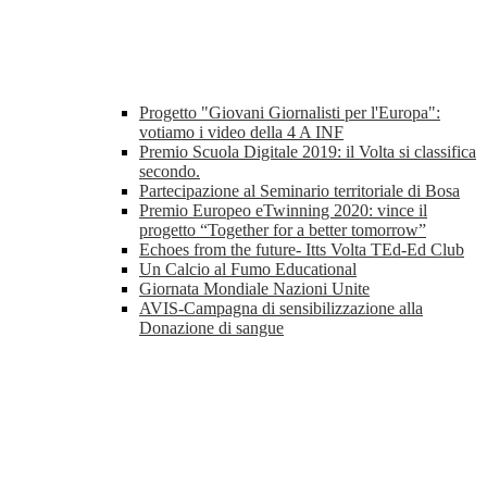
Progetto "Giovani Giornalisti per l'Europa":
votiamo i video della 4 A INF
Premio Scuola Digitale 2019: il Volta si classifica
secondo.
Partecipazione al Seminario territoriale di Bosa
Premio Europeo eTwinning 2020: vince il
progetto “Together for a better tomorrow”
Echoes from the future- Itts Volta TEd-Ed Club
Un Calcio al Fumo Educational
Giornata Mondiale Nazioni Unite
AVIS-Campagna di sensibilizzazione alla
Donazione di sangue