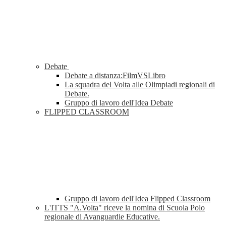
Debate
Debate a distanza:FilmVSLibro
La squadra del Volta alle Olimpiadi regionali di
Debate.
Gruppo di lavoro dell'Idea Debate
FLIPPED CLASSROOM
Gruppo di lavoro dell'Idea Flipped Classroom
L'ITTS "A.Volta" riceve la nomina di Scuola Polo
regionale di Avanguardie Educative.