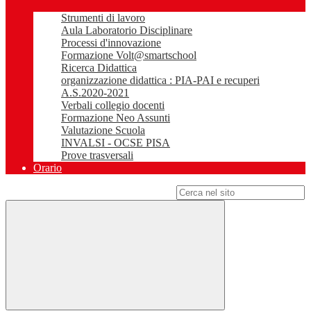
Strumenti di lavoro
Aula Laboratorio Disciplinare
Processi d'innovazione
Formazione Volt@smartschool
Ricerca Didattica
organizzazione didattica : PIA-PAI e recuperi
A.S.2020-2021
Verbali collegio docenti
Formazione Neo Assunti
Valutazione Scuola
INVALSI - OCSE PISA
Prove trasversali
Orario
Campo di ricerca per le pagine del sito