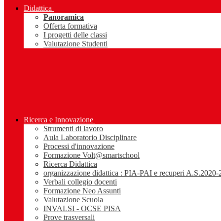
Didattica
Panoramica
Offerta formativa
I progetti delle classi
Valutazione Studenti
Ricerca e Innovazione
Strumenti di lavoro
Aula Laboratorio Disciplinare
Processi d'innovazione
Formazione Volt@smartschool
Ricerca Didattica
organizzazione didattica : PIA-PAI e recuperi A.S.2020
Verbali collegio docenti
Formazione Neo Assunti
Valutazione Scuola
INVALSI - OCSE PISA
Prove trasversali