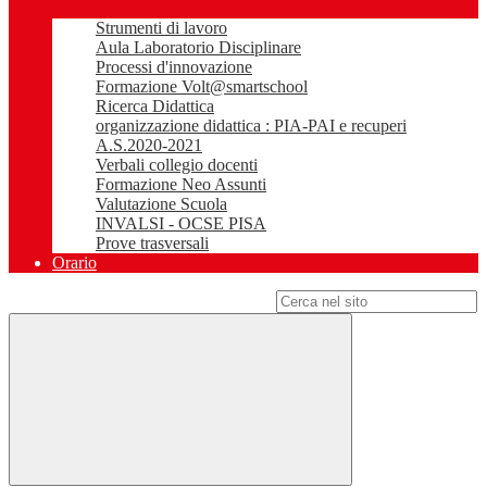
Strumenti di lavoro
Aula Laboratorio Disciplinare
Processi d'innovazione
Formazione Volt@smartschool
Ricerca Didattica
organizzazione didattica : PIA-PAI e recuperi
A.S.2020-2021
Verbali collegio docenti
Formazione Neo Assunti
Valutazione Scuola
INVALSI - OCSE PISA
Prove trasversali
Orario
Campo di ricerca per le pagine del sito