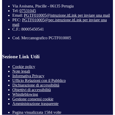
Via Assisana, Piscille - 06135 Perugia
Tel:
07531045
Email:
PGTF010005@istruzione.it
Link per inviare una mail
PEC:
PGTF010005@pec.istruzione.it
Link per inviare una
mail
C.F.: 80005450541
Cod. Meccanografico PGTF010005
Sezione Link Utili
Cookie policy
Note legali
Informativa Privacy
Ufficio Relazioni con il Pubblico
Dichiarazione di accessibilità
Obiettivi di accessibilità
Whistleblowing
Gestione consensi cookie
Amministrazione trasparente
Pagina visualizzata
1584
volte