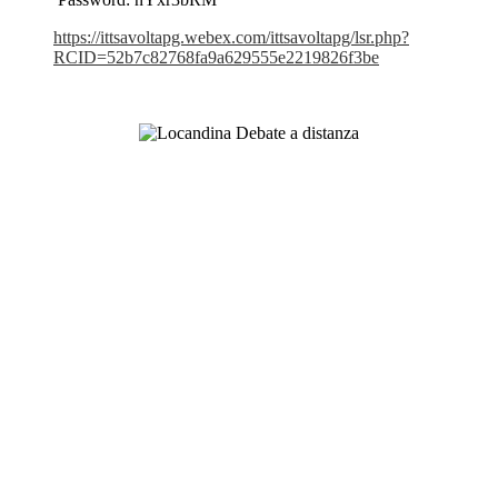
https://ittsavoltapg.webex.com/ittsavoltapg/lsr.php?
RCID=52b7c82768fa9a629555e2219826f3be