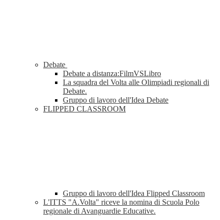
Debate
Debate a distanza:FilmVSLibro
La squadra del Volta alle Olimpiadi regionali di
Debate.
Gruppo di lavoro dell'Idea Debate
FLIPPED CLASSROOM
Gruppo di lavoro dell'Idea Flipped Classroom
L'ITTS "A.Volta" riceve la nomina di Scuola Polo
regionale di Avanguardie Educative.