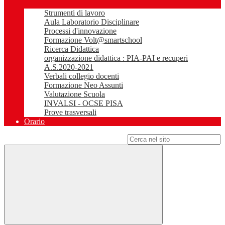
Strumenti di lavoro
Aula Laboratorio Disciplinare
Processi d'innovazione
Formazione Volt@smartschool
Ricerca Didattica
organizzazione didattica : PIA-PAI e recuperi
A.S.2020-2021
Verbali collegio docenti
Formazione Neo Assunti
Valutazione Scuola
INVALSI - OCSE PISA
Prove trasversali
Orario
Campo di ricerca per le pagine del sito