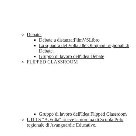
Debate
Debate a distanza:FilmVSLibro
La squadra del Volta alle Olimpiadi regionali di
Debate.
Gruppo di lavoro dell'Idea Debate
FLIPPED CLASSROOM
Gruppo di lavoro dell'Idea Flipped Classroom
L'ITTS "A.Volta" riceve la nomina di Scuola Polo
regionale di Avanguardie Educative.