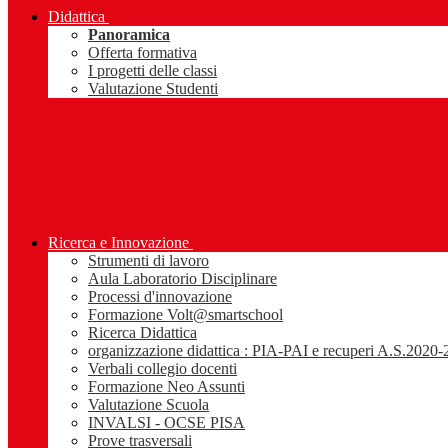
Didattica
Panoramica
Offerta formativa
I progetti delle classi
Valutazione Studenti
Ricerca e Innovazione
Strumenti di lavoro
Aula Laboratorio Disciplinare
Processi d'innovazione
Formazione Volt@smartschool
Ricerca Didattica
organizzazione didattica : PIA-PAI e recuperi A.S.2020
Verbali collegio docenti
Formazione Neo Assunti
Valutazione Scuola
INVALSI - OCSE PISA
Prove trasversali