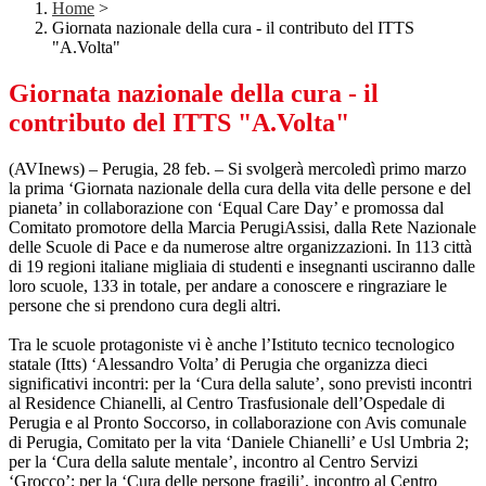
Home
>
Giornata nazionale della cura - il contributo del ITTS
"A.Volta"
Giornata nazionale della cura - il
contributo del ITTS "A.Volta"
(AVInews) – Perugia, 28 feb. – Si svolgerà mercoledì primo marzo
la prima ‘Giornata nazionale della cura della vita delle persone e del
pianeta’ in collaborazione con ‘Equal Care Day’ e promossa dal
Comitato promotore della Marcia PerugiAssisi, dalla Rete Nazionale
delle Scuole di Pace e da numerose altre organizzazioni. In 113 città
di 19 regioni italiane migliaia di studenti e insegnanti usciranno dalle
loro scuole, 133 in totale, per andare a conoscere e ringraziare le
persone che si prendono cura degli altri.
Tra le scuole protagoniste vi è anche l’Istituto tecnico tecnologico
statale (Itts) ‘Alessandro Volta’ di Perugia che organizza dieci
significativi incontri: per la ‘Cura della salute’, sono previsti incontri
al Residence Chianelli, al Centro Trasfusionale dell’Ospedale di
Perugia e al Pronto Soccorso, in collaborazione con Avis comunale
di Perugia, Comitato per la vita ‘Daniele Chianelli’ e Usl Umbria 2;
per la ‘Cura della salute mentale’, incontro al Centro Servizi
‘Grocco’; per la ‘Cura delle persone fragili’, incontro al Centro