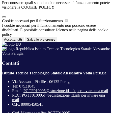
Per conoscere quali sono i cookie necessari al funzionamento potete
visionare la
COOKIE POLICY
.
Cookie necessari per il funzionamento
I cookie necessari per il funzionamento non possono essere
disabilitati. È possibile consultare l'elenco nella pagina della cookie
policy.
Accetta tutti
Salva le preferenze
Istituto Tecnico Tecnologico Statale Alessandro
Volta Perugia
Contatti
Istituto Tecnico Tecnologico Statale Alessandro Volta Perugia
Via Assisana, Piscille - 06135 Perugia
Tel:
07531045
Email:
PGTF010005@istruzione.it
Link per inviare una mail
PEC:
PGTF010005@pec.istruzione.it
Link per inviare una
mail
C.F.: 80005450541
Cod. Meccanografico PGTF010005