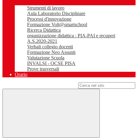
Strumenti di lavoro
Aula Laboratorio Disciplinare
Processi d'innovazione
Formazione Volt@smartschool
Ricerca Didattica
organizzazione didattica : PIA-PAI e recuperi
A.S.2020-2021
Verbali collegio docenti
Formazione Neo Assunti
Valutazione Scuola
INVALSI - OCSE PISA
Prove trasversali
Orario
Campo di ricerca per le pagine del sito