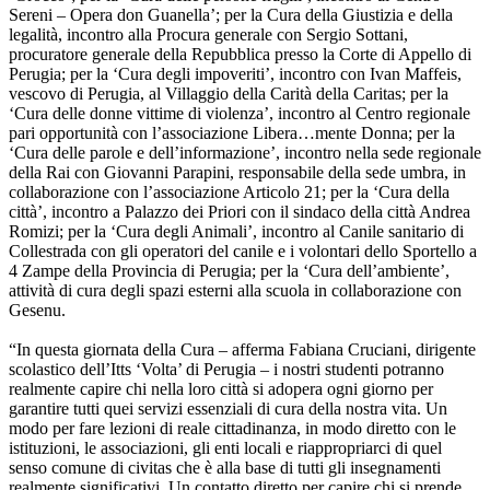
Sereni – Opera don Guanella’; per la Cura della Giustizia e della
legalità, incontro alla Procura generale con Sergio Sottani,
procuratore generale della Repubblica presso la Corte di Appello di
Perugia; per la ‘Cura degli impoveriti’, incontro con Ivan Maffeis,
vescovo di Perugia, al Villaggio della Carità della Caritas; per la
‘Cura delle donne vittime di violenza’, incontro al Centro regionale
pari opportunità con l’associazione Libera…mente Donna; per la
‘Cura delle parole e dell’informazione’, incontro nella sede regionale
della Rai con Giovanni Parapini, responsabile della sede umbra, in
collaborazione con l’associazione Articolo 21; per la ‘Cura della
città’, incontro a Palazzo dei Priori con il sindaco della città Andrea
Romizi; per la ‘Cura degli Animali’, incontro al Canile sanitario di
Collestrada con gli operatori del canile e i volontari dello Sportello a
4 Zampe della Provincia di Perugia; per la ‘Cura dell’ambiente’,
attività di cura degli spazi esterni alla scuola in collaborazione con
Gesenu.
“In questa giornata della Cura – afferma Fabiana Cruciani, dirigente
scolastico dell’Itts ‘Volta’ di Perugia – i nostri studenti potranno
realmente capire chi nella loro città si adopera ogni giorno per
garantire tutti quei servizi essenziali di cura della nostra vita. Un
modo per fare lezioni di reale cittadinanza, in modo diretto con le
istituzioni, le associazioni, gli enti locali e riappropriarci di quel
senso comune di civitas che è alla base di tutti gli insegnamenti
realmente significativi. Un contatto diretto per capire chi si prende