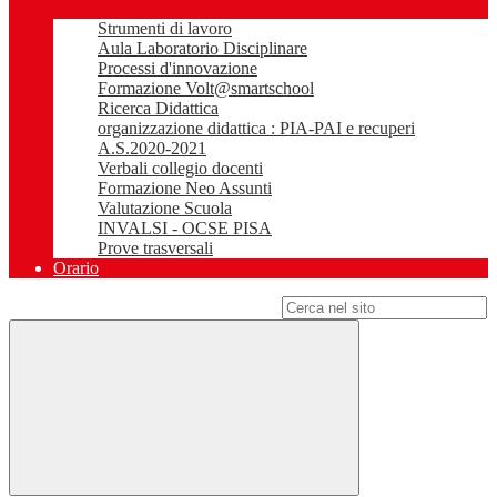
Strumenti di lavoro
Aula Laboratorio Disciplinare
Processi d'innovazione
Formazione Volt@smartschool
Ricerca Didattica
organizzazione didattica : PIA-PAI e recuperi
A.S.2020-2021
Verbali collegio docenti
Formazione Neo Assunti
Valutazione Scuola
INVALSI - OCSE PISA
Prove trasversali
Orario
Campo di ricerca per le pagine del sito