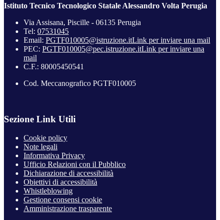
Istituto Tecnico Tecnologico Statale Alessandro Volta Perugia
Via Assisana, Piscille - 06135 Perugia
Tel:
07531045
Email:
PGTF010005@istruzione.it
Link per inviare una mail
PEC:
PGTF010005@pec.istruzione.it
Link per inviare una
mail
C.F.: 80005450541
Cod. Meccanografico PGTF010005
Sezione Link Utili
Cookie policy
Note legali
Informativa Privacy
Ufficio Relazioni con il Pubblico
Dichiarazione di accessibilità
Obiettivi di accessibilità
Whistleblowing
Gestione consensi cookie
Amministrazione trasparente