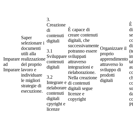
3.
È
Creazione
È capace di
di
di
creare contenuti
se
contenuti
Saper
digitali, che
co
digitali
selezionare i
successivamente
di
documenti
Organizzare il
3.1
potranno essere
(t
utili alla
proprio
Sviluppare
sviluppati
i
Imparare
realizzazione
apprendimento
contenuti
attraverso
ta
ad
del proprio
attraverso lo
digitali
integrazioni e
au
Imparare
lavoro e
sviluppo di
rielaborazione.
c
individuare
prodotti
3.2
Nella creazione
ch
le migliori
digitali
Integrare e
di contenuti
c
strategie di
rielaborare
digitali segue
so
esecuzione.
contenuti
licenze e
d
digitali
copyright
c
cpyright e
P
licenze