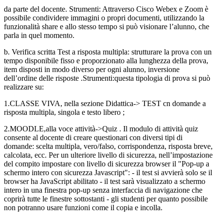
da parte del docente. Strumenti: Attraverso Cisco Webex e Zoom è
possibile condividere immagini o propri documenti, utilizzando la
funzionalità share e allo stesso tempo si può visionare l’alunno, che
parla in quel momento.
b. Verifica scritta Test a risposta multipla: strutturare la prova con un
tempo disponibile fisso e proporzionato alla lunghezza della prova,
item disposti in modo diverso per ogni alunno, inversione
dell’ordine delle risposte .Strumenti:questa tipologia di prova si può
realizzare su:
1.CLASSE VIVA, nella sezione Didattica-> TEST cn domande a
risposta multipla, singola e testo libero ;
2.MOODLE,alla voce attività->Quiz . Il modulo di attività quiz
consente al docente di creare questionari con diversi tipi di
domande: scelta multipla, vero/falso, corrispondenza, risposta breve,
calcolata, ecc. Per un ulteriore livello di sicurezza, nell’impostazione
del compito impostare con livello di sicurezza browser il "Pop-up a
schermo intero con sicurezza Javascript": - il test si avvierà solo se il
browser ha JavaScript abilitato - il test sarà visualizzato a schermo
intero in una finestra pop-up senza interfaccia di navigazione che
coprirà tutte le finestre sottostanti - gli studenti per quanto possibile
non potranno usare funzioni come il copia e incolla.