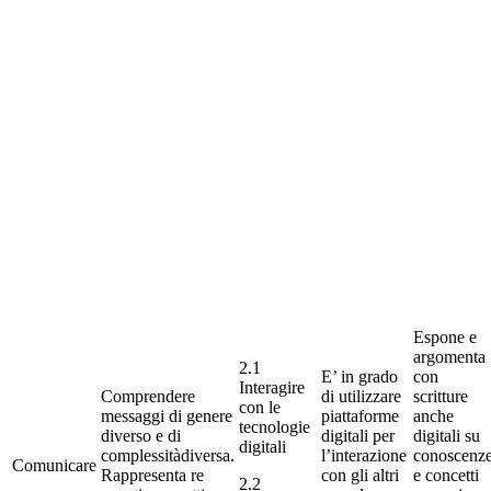
Espone e
argomenta
2.1
E’ in grado
con
Interagire
Comprendere
di utilizzare
scritture
con le
messaggi di genere
piattaforme
anche
tecnologie
diverso e di
digitali per
digitali su
digitali
complessitàdiversa.
l’interazione
conoscenz
Comunicare
Rappresenta re
con gli altri
e concetti
2.2