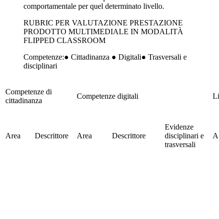
comportamentale per quel determinato livello.
RUBRIC PER VALUTAZIONE PRESTAZIONE
PRODOTTO MULTIMEDIALE IN MODALITÀ
FLIPPED CLASSROOM
Competenze:● Cittadinanza ● Digitali● Trasversali e
disciplinari
Competenze di
Competenze digitali
Li
cittadinanza
Evidenze
Area
Descrittore
Area
Descrittore
disciplinari e
A
trasversali