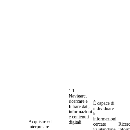
1.1
Navigare,
ricercare e
È capace di
filtrare dati,
individuare
informazioni
le
e contenuti
informazioni
Acquisire ed
digitali
cercate
Ricerc
interpretare
valutandone
inform