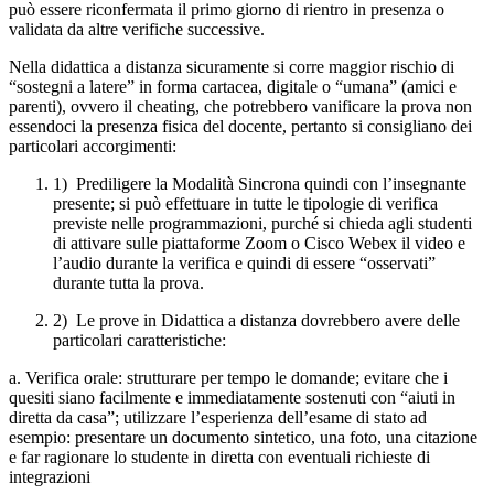
può essere riconfermata il primo giorno di rientro in presenza o
validata da altre verifiche successive.
Nella didattica a distanza sicuramente si corre maggior rischio di
“sostegni a latere” in forma cartacea, digitale o “umana” (amici e
parenti), ovvero il cheating, che potrebbero vanificare la prova non
essendoci la presenza fisica del docente, pertanto si consigliano dei
particolari accorgimenti:
1) Prediligere la Modalità Sincrona quindi con l’insegnante
presente; si può effettuare in tutte le tipologie di verifica
previste nelle programmazioni, purché si chieda agli studenti
di attivare sulle piattaforme Zoom o Cisco Webex il video e
l’audio durante la verifica e quindi di essere “osservati”
durante tutta la prova.
2) Le prove in Didattica a distanza dovrebbero avere delle
particolari caratteristiche:
a. Verifica orale: strutturare per tempo le domande; evitare che i
quesiti siano facilmente e immediatamente sostenuti con “aiuti in
diretta da casa”; utilizzare l’esperienza dell’esame di stato ad
esempio: presentare un documento sintetico, una foto, una citazione
e far ragionare lo studente in diretta con eventuali richieste di
integrazioni