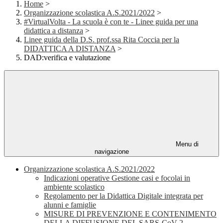
Home
>
Organizzazione scolastica A.S.2021/2022
>
#VirtualVolta - La scuola è con te - Linee guida per una
didattica a distanza
>
Linee guida della D.S. prof.ssa Rita Coccia per la
DIDATTICA A DISTANZA
>
DAD:verifica e valutazione
Menu di
navigazione
Organizzazione scolastica A.S.2021/2022
Indicazioni operative Gestione casi e focolai in
ambiente scolastico
Regolamento per la Didattica Digitale integrata per
alunni e famiglie
MISURE DI PREVENZIONE E CONTENIMENTO
DELLA DIFFUSIONE DEL SARS-CoV-2