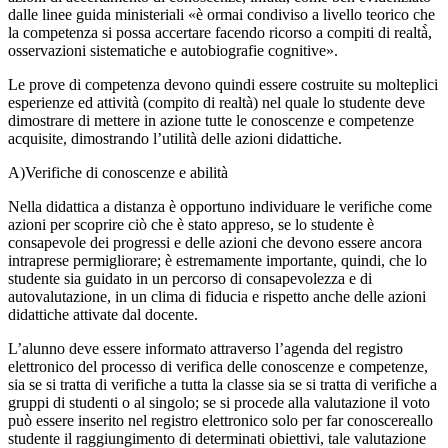
dalle linee guida ministeriali «è ormai condiviso a livello teorico che
la competenza si possa accertare facendo ricorso a compiti di realtà̀,
osservazioni sistematiche e autobiografie cognitive».
Le prove di competenza devono quindi essere costruite su molteplici
esperienze ed attività (compito di realtà) nel quale lo studente deve
dimostrare di mettere in azione tutte le conoscenze e competenze
acquisite, dimostrando l’utilità delle azioni didattiche.
A)Verifiche di conoscenze e abilità
Nella didattica a distanza è opportuno individuare le verifiche come
azioni per scoprire ciò che è stato appreso, se lo studente è
consapevole dei progressi e delle azioni che devono essere ancora
intraprese permigliorare; è estremamente importante, quindi, che lo
studente sia guidato in un percorso di consapevolezza e di
autovalutazione, in un clima di fiducia e rispetto anche delle azioni
didattiche attivate dal docente.
L’alunno deve essere informato attraverso l’agenda del registro
elettronico del processo di verifica delle conoscenze e competenze,
sia se si tratta di verifiche a tutta la classe sia se si tratta di verifiche a
gruppi di studenti o al singolo; se si procede alla valutazione il voto
può essere inserito nel registro elettronico solo per far conoscereallo
studente il raggiungimento di determinati obiettivi, tale valutazione