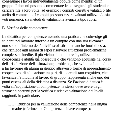
consegnare i lavori individualmente oppure come membri di un
gruppo. I docenti possono commentare le consegne degli studenti e
caricare file a loro volta, ad esempio i compiti corretti e valutati o file
audio di commento. I compiti possono essere valutati utilizzando sia
voti numerici, sia metodi di valutazione avanzata tipo rubric..
B. Verifica delle competenze
La didattica per competenze essendo una pratica che coinvolge gli
studenti nel lavorare intorno a un compito con una sua rilevanza,
non solo all’interno dell’attività scolastica, ma anche fuori di essa,
che richiede agli alunni di saper risolvere situazioni problematiche,
complesse e inedite, il più vicino al mondo reale, utilizzando
conoscenze e abilità già possedute o che vengono acquisite nel corso
della risoluzione della situazione, problema, che sviluppa l’attitudine
a far lavorare gli alunni in gruppo attraverso forme di apprendimento
cooperativo, di educazione tra pari, di apprendistato cognitivo, che
favorisce l’attitudine al lavoro di gruppo, rappresenta anche uno dei
punti essenziali della didattica a distanza. Se l’azione didattica è
volta all’acquisizione di competenze, la stessa deve avere degli
strumenti coerenti per la verifica e relativa valutazione dei livelli
raggiunti, in particolare:
1) Rubrica per la valutazione delle competenze nella lingua
madre (riferimento. Competenza chiave europea);