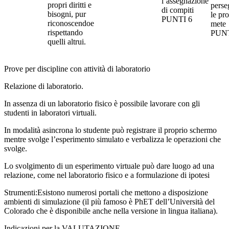
l’assegnazione
propri diritti e
perse
di compiti
bisogni, pur
le pro
PUNTI 6
riconoscendoe
mete
rispettando
PUNT
quelli altrui.
Prove per discipline con attività di laboratorio
Relazione di laboratorio.
In assenza di un laboratorio fisico è possibile lavorare con gli
studenti in laboratori virtuali.
In modalità asincrona lo studente può registrare il proprio schermo
mentre svolge l’esperimento simulato e verbalizza le operazioni che
svolge.
Lo svolgimento di un esperimento virtuale può dare luogo ad una
relazione, come nel laboratorio fisico e a formulazione di ipotesi
Strumenti:Esistono numerosi portali che mettono a disposizione
ambienti di simulazione (il più famoso è PhET dell’Università del
Colorado che è disponibile anche nella versione in lingua italiana).
Indicazioni per la VALUTAZIONE