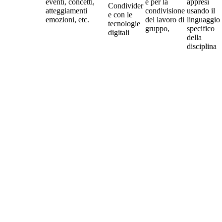
eventi, concetti,
e per la
appresi
Condivider
atteggiamenti
condivisione
usando il
e con le
emozioni, etc.
del lavoro di
linguaggio
tecnologie
gruppo,
specifico
digitali
della
disciplina