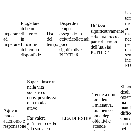
Usa
te
Progettare
Disperde il
ma
Utilizza
delle unità
tempo
ad
significativamente
Imparare
di lavoro
Uso
assegnato in
ma
solo una piccola
ad
in
del
attivitàcollaterali
nec
parte di tempo
Imparare
funzione
tempo
poco
per
dell’attività
del tempo
significative
di 
PUNTI: 7
disponibile
PUNTI: 6
se
inc
PU
Sapersi inserire
Si po
nella vita
degli
sociale con
Tende a non
obiett
consapevolezza
prendere
ma
e in modo
l’iniziativa,
manif
attivo.
Agire in
raramente si
diffic
modo
pone degli
Far valere
LEADERSHIP
coinv
autonomo e
obiettivi e
all’interno della
i com
responsabile
attende
vita sociale i
nel