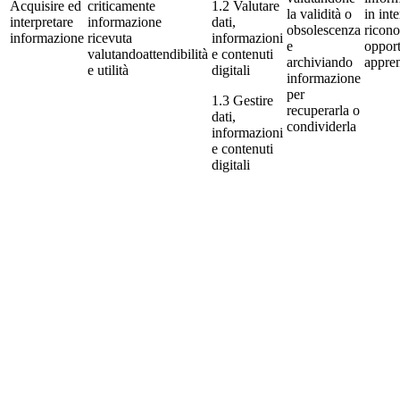
Acquisire ed
criticamente
1.2 Valutare
la validità o
in inte
interpretare
informazione
dati,
obsolescenza
ricono
informazione
ricevuta
informazioni
e
opport
valutandoattendibilità
e contenuti
archiviando
appre
e utilità
digitali
informazione
per
1.3 Gestire
recuperarla o
dati,
condividerla
informazioni
e contenuti
digitali