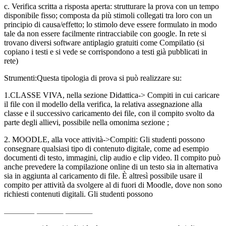
c. Verifica scritta a risposta aperta: strutturare la prova con un tempo
disponibile fisso; composta da più stimoli collegati tra loro con un
principio di causa/effetto; lo stimolo deve essere formulato in modo
tale da non essere facilmente rintracciabile con google. In rete si
trovano diversi software antiplagio gratuiti come Compilatio (si
copiano i testi e si vede se corrispondono a testi già pubblicati in
rete)
Strumenti:Questa tipologia di prova si può realizzare su:
1.CLASSE VIVA, nella sezione Didattica-> Compiti in cui caricare
il file con il modello della verifica, la relativa assegnazione alla
classe e il successivo caricamento dei file, con il compito svolto da
parte degli allievi, possibile nella omonima sezione ;
2. MOODLE, alla voce attività->Compiti: Gli studenti possono
consegnare qualsiasi tipo di contenuto digitale, come ad esempio
documenti di testo, immagini, clip audio e clip video. Il compito può
anche prevedere la compilazione online di un testo sia in alternativa
sia in aggiunta al caricamento di file. È altresì possibile usare il
compito per attività da svolgere al di fuori di Moodle, dove non sono
richiesti contenuti digitali. Gli studenti possono