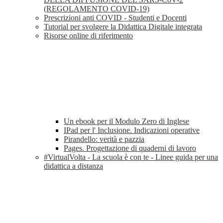
(REGOLAMENTO COVID-19)
Prescrizioni anti COVID - Studenti e Docenti
Tutorial per svolgere la Didattica Digitale integrata
Risorse online di riferimento
Un ebook per il Modulo Zero di Inglese
IPad per l' Inclusione. Indicazioni operative
Pirandello: verità e pazzia
Pages. Progettazione di quaderni di lavoro
#VirtualVolta - La scuola è con te - Linee guida per una
didattica a distanza