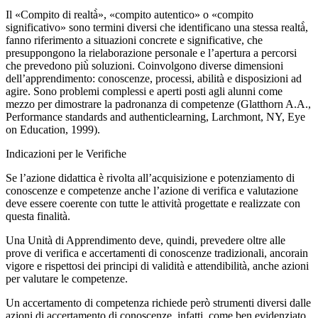
Il «Compito di realtà̀», «compito autentico» o «compito
significativo» sono termini diversi che identificano una stessa realtà̀,
fanno riferimento a situazioni concrete e significative, che
presuppongono la rielaborazione personale e l’apertura a percorsi
che prevedono più̀ soluzioni. Coinvolgono diverse dimensioni
dell’apprendimento: conoscenze, processi, abilità e disposizioni ad
agire. Sono problemi complessi e aperti posti agli alunni come
mezzo per dimostrare la padronanza di competenze (Glatthorn A.A.,
Performance standards and authenticlearning, Larchmont, NY, Eye
on Education, 1999).
Indicazioni per le Verifiche
Se l’azione didattica è rivolta all’acquisizione e potenziamento di
conoscenze e competenze anche l’azione di verifica e valutazione
deve essere coerente con tutte le attività progettate e realizzate con
questa finalità.
Una Unità di Apprendimento deve, quindi, prevedere oltre alle
prove di verifica e accertamenti di conoscenze tradizionali, ancorain
vigore e rispettosi dei principi di validità e attendibilità, anche azioni
per valutare le competenze.
Un accertamento di competenza richiede però strumenti diversi dalle
azioni di accertamento di conoscenze, infatti, come ben evidenziato