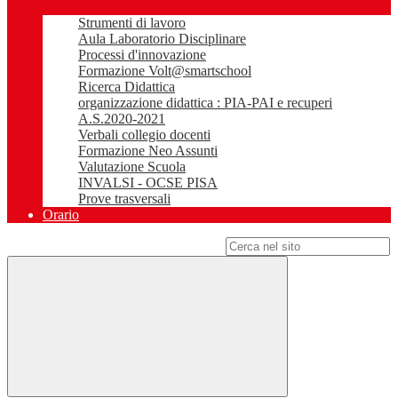
Strumenti di lavoro
Aula Laboratorio Disciplinare
Processi d'innovazione
Formazione Volt@smartschool
Ricerca Didattica
organizzazione didattica : PIA-PAI e recuperi
A.S.2020-2021
Verbali collegio docenti
Formazione Neo Assunti
Valutazione Scuola
INVALSI - OCSE PISA
Prove trasversali
Orario
Campo di ricerca per le pagine del sito