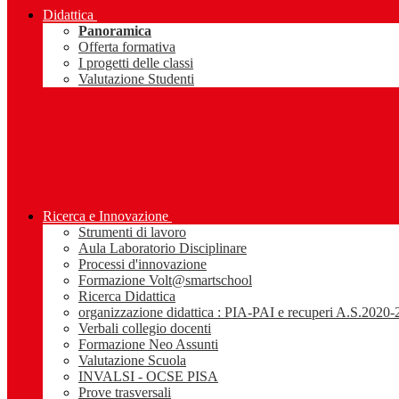
Didattica
Panoramica
Offerta formativa
I progetti delle classi
Valutazione Studenti
Ricerca e Innovazione
Strumenti di lavoro
Aula Laboratorio Disciplinare
Processi d'innovazione
Formazione Volt@smartschool
Ricerca Didattica
organizzazione didattica : PIA-PAI e recuperi A.S.2020
Verbali collegio docenti
Formazione Neo Assunti
Valutazione Scuola
INVALSI - OCSE PISA
Prove trasversali