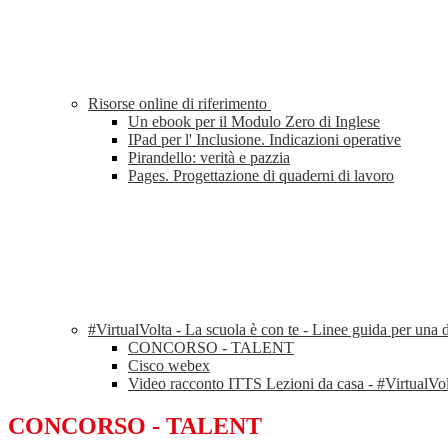
Risorse online di riferimento
Un ebook per il Modulo Zero di Inglese
IPad per l' Inclusione. Indicazioni operative
Pirandello: verità e pazzia
Pages. Progettazione di quaderni di lavoro
#VirtualVolta - La scuola è con te - Linee guida per una d
CONCORSO - TALENT
Cisco webex
Video racconto ITTS Lezioni da casa - #VirtualVol
CONCORSO - TALENT