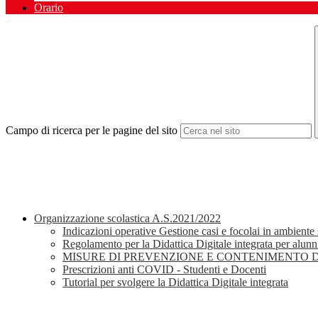
Orario
Campo di ricerca per le pagine del sito
Organizzazione scolastica A.S.2021/2022
Indicazioni operative Gestione casi e focolai in ambiente 
Regolamento per la Didattica Digitale integrata per alunn
MISURE DI PREVENZIONE E CONTENIMENTO D
Prescrizioni anti COVID - Studenti e Docenti
Tutorial per svolgere la Didattica Digitale integrata