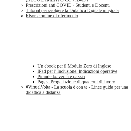
Prescrizioni anti COVID - Studenti e Docenti
Tutorial per svolgere la Didattica Digitale integrata
Risorse online di riferimento
Un ebook per il Modulo Zero di Inglese
IPad per l' Inclusione. Indicazioni operative
Pirandello: verità e pazzia
Pages. Progettazione di quaderni di lavoro
#VirtualVolta - La scuola è con te - Linee guida per una
didattica a distanza