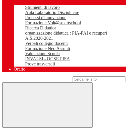
Strumenti di lavoro
Aula Laboratorio Disciplinare
Processi d'innovazione
Formazione Volt@smartschool
Ricerca Didattica
organizzazione didattica : PIA-PAI e recuperi
A.S.2020-2021
Verbali collegio docenti
Formazione Neo Assunti
Valutazione Scuola
INVALSI - OCSE PISA
Prove trasversali
Orario
Campo di ricerca per le pagine del sito