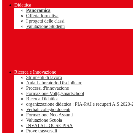
Didattica
Panoramica
Offerta formativa
I progetti delle classi
Valutazione Studenti
Ricerca e Innovazione
Strumenti di lavoro
Aula Laboratorio Disciplinare
Processi d'innovazione
Formazione Volt@smartschool
Ricerca Didattica
organizzazione didattica : PIA-PAI e recuperi A.S.2020
Verbali collegio docenti
Formazione Neo Assunti
Valutazione Scuola
INVALSI - OCSE PISA
Prove trasversali