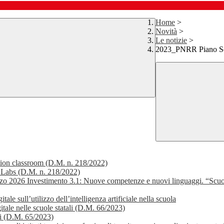
Home
>
Novità
>
Le notizie
>
2023_PNRR Piano Scuo
ion classroom (D.M. n. 218/2022)
 Labs (D.M. n. 218/2022)
zo 2026 Investimento 3.1: Nuove competenze e nuovi linguaggi. “Scuo
ale sull’utilizzo dell’intelligenza artificiale nella scuola
itale nelle scuole statali (D.M. 66/2023)
li (D.M. 65/2023)