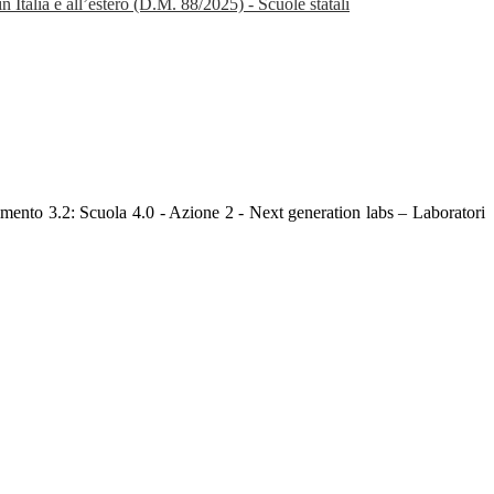
 Italia e all’estero (D.M. 88/2025) - Scuole statali
stimento 3.2: Scuola 4.0 - Azione 2 - Next generation labs – Laboratori