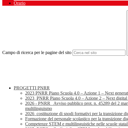
Orario
Campo di ricerca per le pagine del sito
PROGETTI PNRR
2023 PNRR Piano Scuola 4.0 – Azione 1 – Next generat
2023_PNRR Piano Scuola 4.0 – Azione 2 – Next digital
2026 - PNRR_ Avviso pubblico prot. n. 45289 del 2 mar
multilinguismo
2026_costituzione di snodi formativi per la transizione digit
Formazione del personale scolastico per la transizione dig
Competenze STEM e multilinguistiche nelle scuole stata