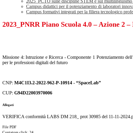
2025_PCTO sulle discipline STEM e sul multilinguismo per g
Campus didattici per il potenziamento di laboratori innovat
Campus formativi integrati per la filiera tecnologico prof
2023_PNRR Piano Scuola 4.0 – Azione 2 – N
Missione 4: Istruzione e Ricerca - Componente 1 Potenziamento dell’off
per le professioni digitali del futuro
CNP:
M4C1I3.2-2022-962-P-10914 - “SpaceLab”
CUP:
G94D22003970006
Allegati
VERIFICA conformità LABS DM 218_ prot 30985 del 11-11-2024.
File PDF
Contatore click: 24