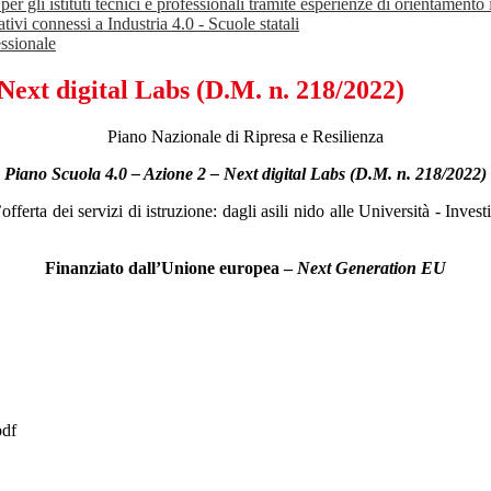
li istituti tecnici e professionali tramite esperienze di orientamento in
ivi connessi a Industria 4.0 - Scuole statali
essionale
ext digital Labs (D.M. n. 218/2022)
Piano Nazionale di Ripresa e Resilienza
Piano Scuola 4.0 – Azione 2 – Next digital Labs (D.M. n. 218/2022)
erta dei servizi di istruzione: dagli asili nido alle Università - Inve
Finanziato dall’Unione europea –
Next Generation EU
pdf