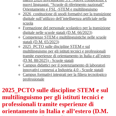
nuovi linguaggi. “Scuole di riferimento nazionali”
Orientamento e FSL -STEM e multilinguismo
2026_costituzione di snodi formativi per la transizione
digitale sull’utilizzo dell’intelligenza artificiale nella
scuola
Formazione del personale scolastico per la transizione
digitale nelle scuole statali (D.M. 66/2023)
Competenze STEM e multilinguistiche nelle scuole
statali (D.M. 65/2023)
2025_PCTO sulle discipline STEM e sul
multilinguismo per gli istituti tecnici e professionali
tramite esperienze di orientamento in Italia e all’estero
(D.M. 88/2025) - Scuole statali
Campus didattici per il potenziamento di laboratori
innovativi connessi a Industria 4.0 - Scuole statali
Campus formativi integrati per la filiera tecnologico
professionale
2025_PCTO sulle discipline STEM e sul
multilinguismo per gli istituti tecnici e
professionali tramite esperienze di
orientamento in Italia e all’estero (D.M.