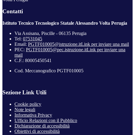
Contatti
Istituto Tecnico Tecnologico Statale Alessandro Volta Perugia
Via Assisana, Piscille - 06135 Perugia
Tel:
07531045
Email:
PGTF010005@istruzione.it
Link per inviare una mail
PEC:
PGTF010005@pec.istruzione.it
Link per inviare una
mail
C.F.: 80005450541
Cod. Meccanografico PGTF010005
Sezione Link Utili
Cookie policy
Note legali
Informativa Privacy
Ufficio Relazioni con il Pubblico
Dichiarazione di accessibilità
Obiettivi di accessibilità