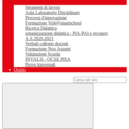
Strumenti di lavoro
Aula Laboratorio Disciplinare
Processi d'innovazione
Formazione Volt@smartschool
Ricerca Didattica
organizzazione didattica : PIA-PAI e recuperi
A.S.2020-2021
Verbali collegio docenti
Formazione Neo Assunti
Valutazione Scuola
INVALSI - OCSE PISA
Prove trasversali
Orario
Campo di ricerca per le pagine del sito