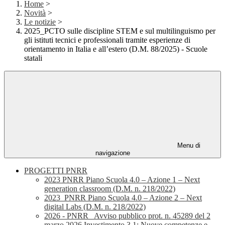
Home
>
Novità
>
Le notizie
>
2025_PCTO sulle discipline STEM e sul multilinguismo per
gli istituti tecnici e professionali tramite esperienze di
orientamento in Italia e all’estero (D.M. 88/2025) - Scuole
statali
Menu di
navigazione
PROGETTI PNRR
2023 PNRR Piano Scuola 4.0 – Azione 1 – Next
generation classroom (D.M. n. 218/2022)
2023_PNRR Piano Scuola 4.0 – Azione 2 – Next
digital Labs (D.M. n. 218/2022)
2026 - PNRR_ Avviso pubblico prot. n. 45289 del 2
marzo 2026 Investimento 3.1: Nuove competenze e