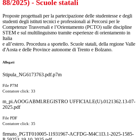
88/2025) - Scuole statali
Proposte progettuali per la partecipazione delle studentesse e degli
studenti degli istituti tecnici e professionali ai Percorsi per le
Competenze Trasversali e l’Orientamento (PCTO) sulle discipline
STEM e sul multilinguismo tramite esperienze di orientamento in
Italia
e all’estero. Procedura a sportello. Scuole statali, della regione Valle
d'Aosta e delle Province autonome di Trento e Bolzano.
Allegati
Stipula_NG6173763.pdf.p7m
File P7M
Contatore click: 33
m_pi.AOOGABMI.REGISTRO UFFICIALE(U).0121362.13-07-
2025.pdf
File PDF
Contatore click: 35
firmato_PGTF010005-11931967-ACFDG-M4C1I3.1-2025-1585-
P-59253-19-10-2025.pdf