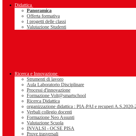
Didattica
Panoramica
Offerta formativa
I progetti delle classi
Valutazione Studenti
Ricerca e Innovazione
Strumenti di lavoro
Aula Laboratorio Disciplinare
Processi d'innovazione
Formazione Volt@smartschool
Ricerca Didattica
organizzazione didattica : PIA-PAI e recuperi A.S.2020
Verbali collegio docenti
Formazione Neo Assunti
Valutazione Scuola
INVALSI - OCSE PISA
Prove trasversali