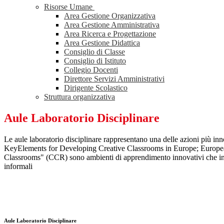
Risorse Umane
Area Gestione Organizzativa
Area Gestione Amministrativa
Area Ricerca e Progettazione
Area Gestione Didattica
Consiglio di Classe
Consiglio di Istituto
Collegio Docenti
Direttore Servizi Amministrativi
Dirigente Scolastico
Struttura organizzativa
Aule Laboratorio Disciplinare
Le aule laboratorio disciplinare rappresentano una delle azioni più inn
KeyElements for Developing Creative Classrooms in Europe; European
Classrooms" (CCR) sono ambienti di apprendimento innovativi che inco
informali
Aule Laboratorio Disciplinare