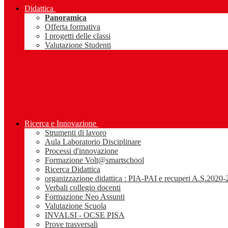
Didattica
Panoramica
Offerta formativa
I progetti delle classi
Valutazione Studenti
Ricerca e Innovazione
Strumenti di lavoro
Aula Laboratorio Disciplinare
Processi d'innovazione
Formazione Volt@smartschool
Ricerca Didattica
organizzazione didattica : PIA-PAI e recuperi A.S.2020
Verbali collegio docenti
Formazione Neo Assunti
Valutazione Scuola
INVALSI - OCSE PISA
Prove trasversali