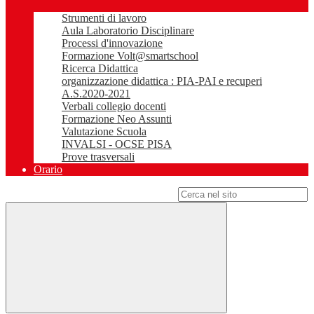
Strumenti di lavoro
Aula Laboratorio Disciplinare
Processi d'innovazione
Formazione Volt@smartschool
Ricerca Didattica
organizzazione didattica : PIA-PAI e recuperi
A.S.2020-2021
Verbali collegio docenti
Formazione Neo Assunti
Valutazione Scuola
INVALSI - OCSE PISA
Prove trasversali
Orario
Campo di ricerca per le pagine del sito