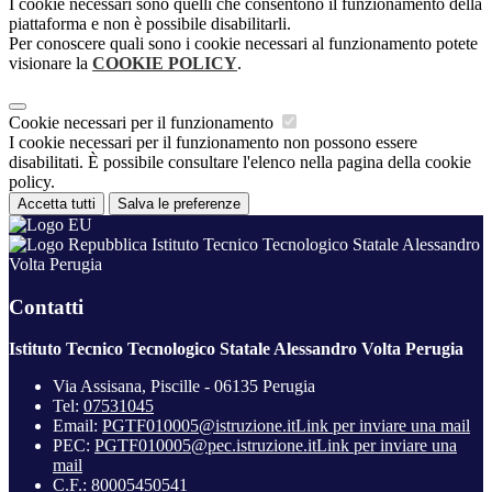
I cookie necessari sono quelli che consentono il funzionamento della
piattaforma e non è possibile disabilitarli.
Per conoscere quali sono i cookie necessari al funzionamento potete
visionare la
COOKIE POLICY
.
Cookie necessari per il funzionamento
I cookie necessari per il funzionamento non possono essere
disabilitati. È possibile consultare l'elenco nella pagina della cookie
policy.
Accetta tutti
Salva le preferenze
Istituto Tecnico Tecnologico Statale Alessandro
Volta Perugia
Contatti
Istituto Tecnico Tecnologico Statale Alessandro Volta Perugia
Via Assisana, Piscille - 06135 Perugia
Tel:
07531045
Email:
PGTF010005@istruzione.it
Link per inviare una mail
PEC:
PGTF010005@pec.istruzione.it
Link per inviare una
mail
C.F.: 80005450541