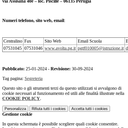
via Assisana 40e – loc. Piscille – 06135 Perugia
Numeri telefono, sito web, email
:
Centralino
Fax
Sito Web
Email Scuola
E
07531045
07531046
www.avolta.pg.it
pgtf010005@istruzione.it
d
Pubblicato:
25-01-2024 -
Revisione:
30-09-2024
Tag pagina:
Segreteria
Questo sito o gli strumenti terzi da questo utilizzati si avvalgono di
cookie necessari al funzionamento ed utili alle finalità illustrate nella
COOKIE POLICY
.
Personalizza
Rifiuta tutti
i cookies
Accetta tutti
i cookies
Gestione cookie
In questa schermata è possibile scegliere quali cookie consentire.