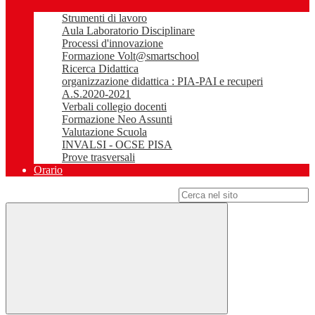
Strumenti di lavoro
Aula Laboratorio Disciplinare
Processi d'innovazione
Formazione Volt@smartschool
Ricerca Didattica
organizzazione didattica : PIA-PAI e recuperi
A.S.2020-2021
Verbali collegio docenti
Formazione Neo Assunti
Valutazione Scuola
INVALSI - OCSE PISA
Prove trasversali
Orario
Campo di ricerca per le pagine del sito