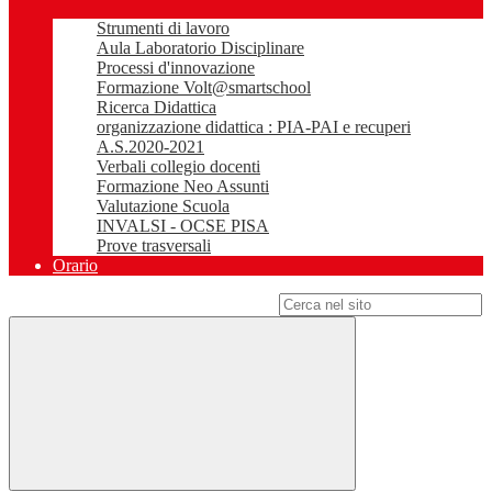
Strumenti di lavoro
Aula Laboratorio Disciplinare
Processi d'innovazione
Formazione Volt@smartschool
Ricerca Didattica
organizzazione didattica : PIA-PAI e recuperi
A.S.2020-2021
Verbali collegio docenti
Formazione Neo Assunti
Valutazione Scuola
INVALSI - OCSE PISA
Prove trasversali
Orario
Campo di ricerca per le pagine del sito