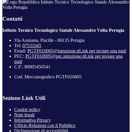
Istituto Tecnico Tecnologico Statale Alessandro
Volta Perugia
Contatti
Istituto Tecnico Tecnologico Statale Alessandro Volta Perugia
Via Assisana, Piscille - 06135 Perugia
Tel:
07531045
Email:
PGTF010005@istruzione.it
Link per inviare una mail
PEC:
PGTF010005@pec.istruzione.it
Link per inviare una
mail
C.F.: 80005450541
Cod. Meccanografico PGTF010005
Sezione Link Utili
Cookie policy
Note legali
Informativa Privacy
Ufficio Relazioni con il Pubblico
Dichiarazione di accessibilità