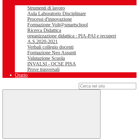
Strumenti di lavoro
Aula Laboratorio Disciplinare
Processi d'innovazione
Formazione Volt@smartschool
Ricerca Didattica
organizzazione didattica : PIA-PAI e recuperi
A.S.2020-2021
Verbali collegio docenti
Formazione Neo Assunti
Valutazione Scuola
INVALSI - OCSE PISA
Prove trasversali
Orario
Campo di ricerca per le pagine del sito