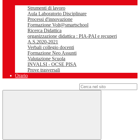
Strumenti di lavoro
Aula Laboratorio Disciplinare
Processi d'innovazione
Formazione Volt@smartschool
Ricerca Didattica
organizzazione didattica : PIA-PAI e recuperi
A.S.2020-2021
Verbali collegio docenti
Formazione Neo Assunti
Valutazione Scuola
INVALSI - OCSE PISA
Prove trasversali
Orario
Campo di ricerca per le pagine del sito