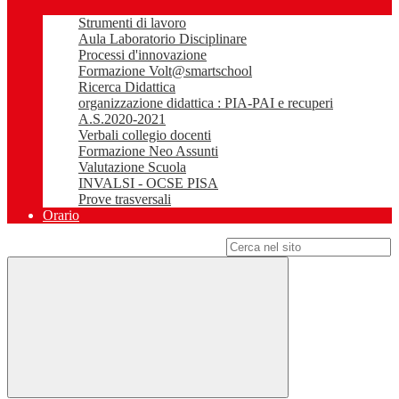
Strumenti di lavoro
Aula Laboratorio Disciplinare
Processi d'innovazione
Formazione Volt@smartschool
Ricerca Didattica
organizzazione didattica : PIA-PAI e recuperi
A.S.2020-2021
Verbali collegio docenti
Formazione Neo Assunti
Valutazione Scuola
INVALSI - OCSE PISA
Prove trasversali
Orario
Campo di ricerca per le pagine del sito