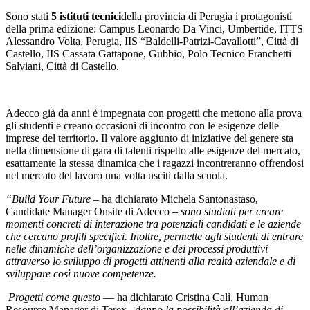
Sono stati
5 istituti tecnici
della provincia di Perugia i protagonisti
della prima edizione: Campus Leonardo Da Vinci, Umbertide, ITTS
Alessandro Volta, Perugia, IIS “Baldelli-Patrizi-Cavallotti”, Città di
Castello, IIS Cassata Gattapone, Gubbio, Polo Tecnico Franchetti
Salviani, Città di Castello.
Adecco già da anni è impegnata con progetti che mettono alla prova
gli studenti e creano occasioni di incontro con le esigenze delle
imprese del territorio. Il valore aggiunto di iniziative del genere sta
nella dimensione di gara di talenti rispetto alle esigenze del mercato,
esattamente la stessa dinamica che i ragazzi incontreranno offrendosi
nel mercato del lavoro una volta usciti dalla scuola.
“Build Your Future
– ha dichiarato Michela Santonastaso,
Candidate Manager Onsite di Adecco –
sono studiati per creare
momenti concreti di interazione tra potenziali candidati e le aziende
che cercano profili specifici. Inoltre, permette agli studenti di entrare
nelle dinamiche dell’organizzazione e dei processi produttivi
attraverso lo sviluppo di progetti attinenti alla realtà aziendale e di
sviluppare così nuove competenze.
Progetti come questo –
– ha dichiarato Cristina Calì, Human
Resource Manager di Terex –
danno la possibilità all’azienda di