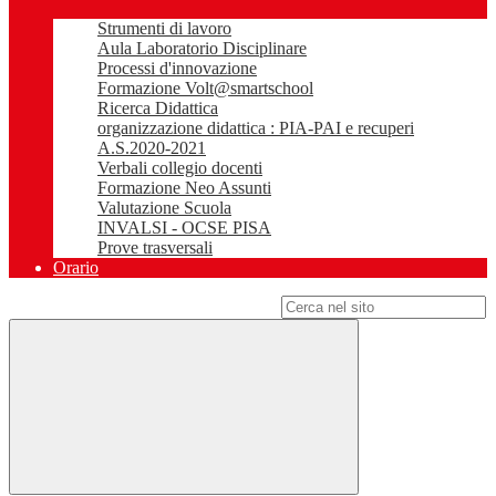
Strumenti di lavoro
Aula Laboratorio Disciplinare
Processi d'innovazione
Formazione Volt@smartschool
Ricerca Didattica
organizzazione didattica : PIA-PAI e recuperi
A.S.2020-2021
Verbali collegio docenti
Formazione Neo Assunti
Valutazione Scuola
INVALSI - OCSE PISA
Prove trasversali
Orario
Campo di ricerca per le pagine del sito