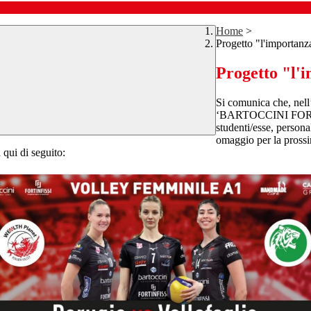
Home
>
Progetto "l'importanza
Progetto "l'i
Si comunica che, nell
‘BARTOCCINI FORTINF
studenti/esse, persona
omaggio per la pr
qui di seguito: