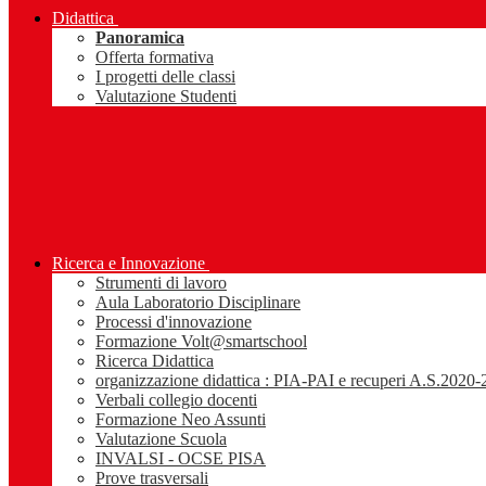
Didattica
Panoramica
Offerta formativa
I progetti delle classi
Valutazione Studenti
Ricerca e Innovazione
Strumenti di lavoro
Aula Laboratorio Disciplinare
Processi d'innovazione
Formazione Volt@smartschool
Ricerca Didattica
organizzazione didattica : PIA-PAI e recuperi A.S.2020
Verbali collegio docenti
Formazione Neo Assunti
Valutazione Scuola
INVALSI - OCSE PISA
Prove trasversali